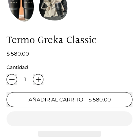
Termo Greka Classic
Precio habitual
$ 580.00
Cantidad
AÑADIR AL CARRITO
–
$ 580.00