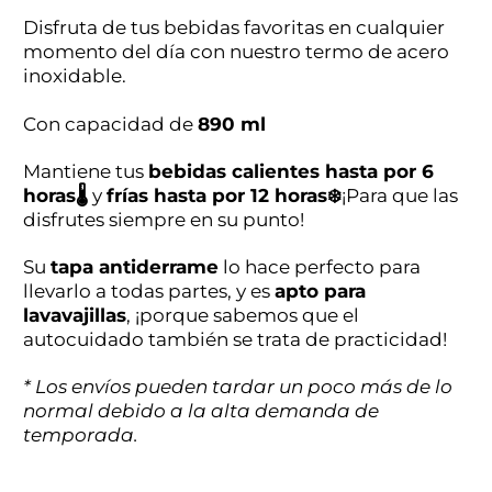
Disfruta
de
tus
bebidas
favoritas
en
cualquier
momento
del
día
con
nuestro
termo
de
acero
inoxidable.
Con
capacidad
de
890
ml
Mantiene
tus
bebidas
calientes
hasta
por
6
horas🌡️
y
frías
hasta
por
12
horas❄️
¡P
ara
que
las
disfrutes
siempre
en
su
punto!
Su
tapa
antiderrame
lo
hace
perfecto
para
llevarlo
a
todas
partes,
y
es
apto
para
lavavajillas
, ¡
porque
sabemos
que
el
autocuidado
también
se
trata
de
practicidad!
* Los envíos pueden tardar un poco más de lo
normal debido a la alta demanda de
temporada.